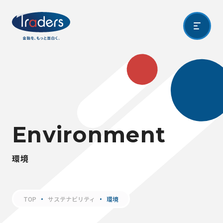
E
n
v
i
r
o
n
m
e
n
t
環
境
TOP
サステナビリティ
環境