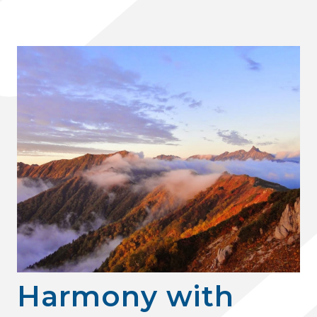
H
a
r
m
o
n
y
w
i
t
h