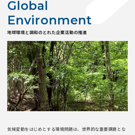
G
l
o
b
a
l
E
n
v
i
r
o
n
m
e
n
t
地
球
環
境
と
調
和
の
と
れ
た
企
業
活
動
の
推
進
気候変動をはじめとする環境問題は、世界的な重要課題とな