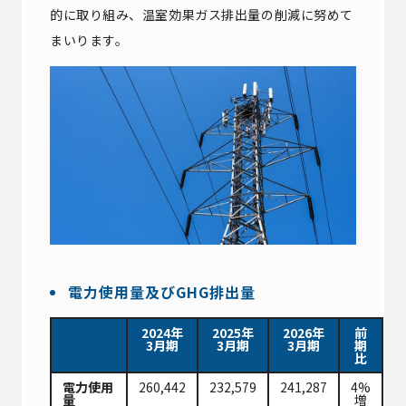
的に取り組み、温室効果ガス排出量の削減に努めて
まいります。
電力使用量及びGHG排出量
2024年
2025年
2026年
前
3月期
3月期
3月期
期
比
電力使用
260,442
232,579
241,287
4%
量
増