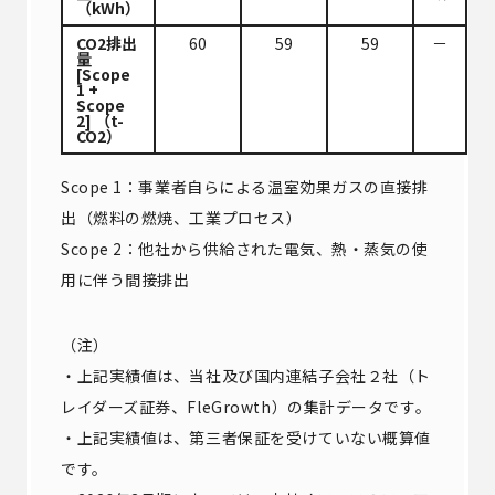
（kWh）
CO2排出
60
59
59
－
量
[Scope
1 +
Scope
2] （t-
CO2）
Scope 1：事業者自らによる温室効果ガスの直接排
出（燃料の燃焼、工業プロセス）
Scope 2：他社から供給された電気、熱・蒸気の使
用に伴う間接排出
（注）
・上記実績値は、当社及び国内連結子会社２社（ト
レイダーズ証券、FleGrowth）の集計データです。
・上記実績値は、第三者保証を受けていない概算値
です。