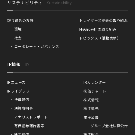
サステナビリティ
Sustainability
取り組みの方針
トレイダーズ証券の取り組み
環境
FleGrowthの取り組み
社会
トピックス（活動実績）
コーポレート・ガバナンス
IR情報
IR
IRニュース
IRカレンダー
IRライブラリ
株価チャート
決算短信
株式情報
決算説明会
株主還元
アナリストレポート
電子公告
有価証券報告書等
グループ会社決算公告
株主通信
株主総会