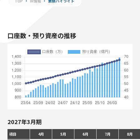
TOP
IR情報
業績ハイライト
口座数・預り資産の推移
2027年3月期
項目
4月
5月
6月
7月
8月