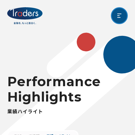
P
e
r
f
o
r
m
a
n
c
e
H
i
g
h
l
i
g
h
t
s
業
績
ハ
イ
ラ
イ
ト