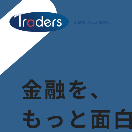
金
融
を
、
も
っ
と
面