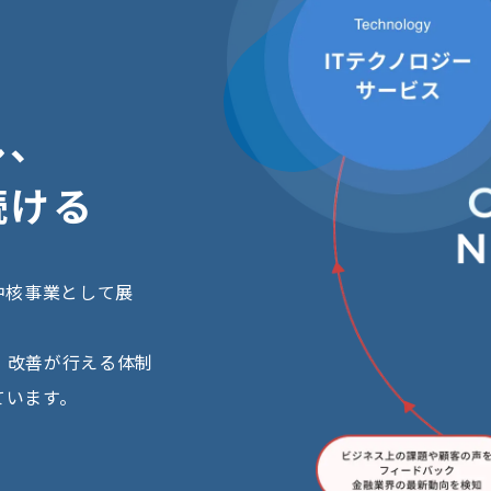
し
、
続
け
る
中核事業として展
・改善が行える体制
ています。