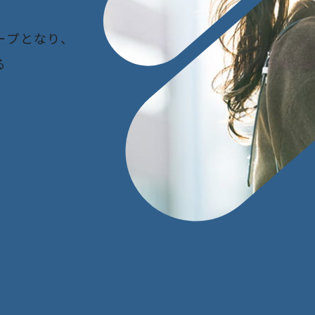
ー
プ
と
な
り
、
る