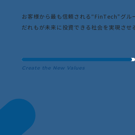
お
客
様
か
ら
最
も
信
頼
さ
れ
る
“
F
i
n
T
e
c
h
”
グ
ル
だ
れ
も
が
未
来
に
投
資
で
き
る
社
会
を
実
現
さ
せ
Create the New Values