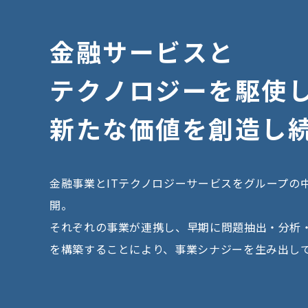
金
融
サ
ー
ビ
ス
と
テ
ク
ノ
ロ
ジ
ー
を
駆
使
新
た
な
価
値
を
創
造
し
金融事業とITテクノロジーサービスをグループの
開。
それぞれの事業が連携し、早期に問題抽出・分析
を構築することにより、事業シナジーを生み出し