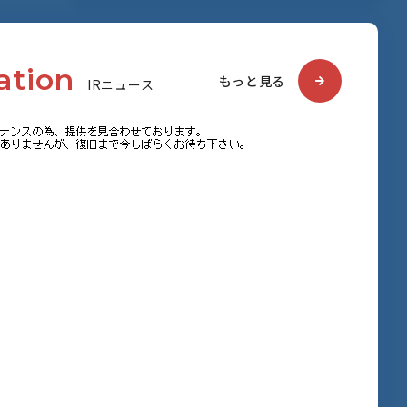
a
t
i
o
n
もっと見る
I
R
ニ
ュ
ー
ス