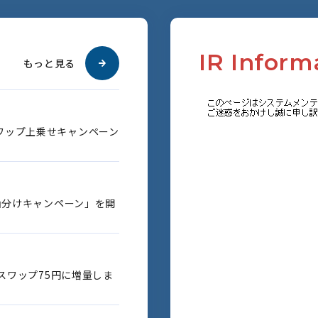
I
R
I
n
f
o
r
m
もっと見る
ワップ上乗せキャンペーン
円山分けキャンペーン」を開
のスワップ75円に増量しま