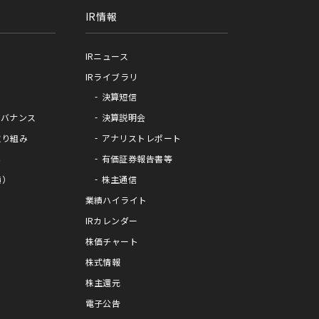
IR情報
IRニュース
IRライブラリ
決算短信
ガバナンス
決算説明会
取り組み
アナリストレポート
み
有価証券報告書等
績）
株主通信
業績ハイライト
IRカレンダー
株価チャート
株式情報
株主還元
電子公告