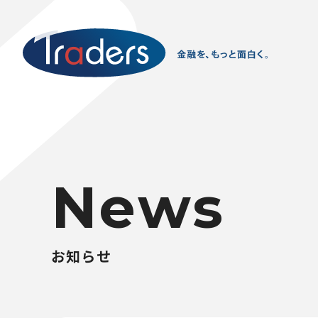
N
e
w
s
お
知
ら
せ