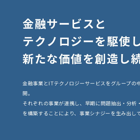
金
融
サ
ー
ビ
ス
と
テ
ク
ノ
ロ
ジ
ー
を
駆
使
新
た
な
価
値
を
創
造
し
金融事業とITテクノロジーサービスをグループの
開。
それぞれの事業が連携し、早期に問題抽出・分析
を構築することにより、事業シナジーを生み出し