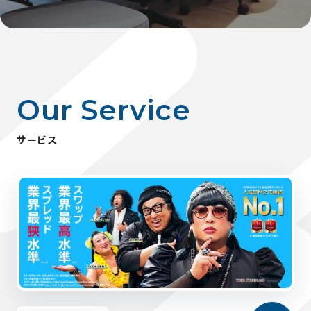
O
u
r
S
e
r
v
i
c
e
サ
ー
ビ
ス