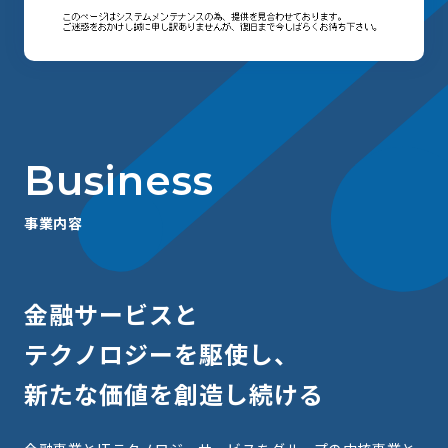
B
u
s
i
n
e
s
s
事
業
内
容
金
融
サ
ー
ビ
ス
と
テ
ク
ノ
ロ
ジ
ー
を
駆
使
し
、
新
た
な
価
値
を
創
造
し
続
け
る