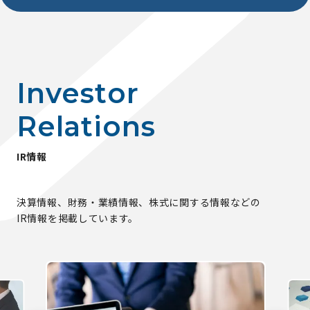
I
n
v
e
s
t
o
r
R
e
l
a
t
i
o
n
s
I
R
情
報
決算情報、財務・業績情報、株式に関する情報などの
IR情報を掲載しています。