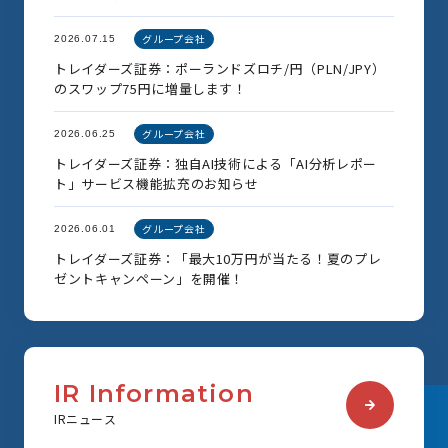
グループ会社
2026.07.15
トレイダーズ証券：ポーランドズロチ/円（PLN/JPY）
のスワップ75円に増量します！
グループ会社
2026.06.25
トレイダーズ証券：独自AI技術による「AI分析レポー
ト」サービス機能拡充のお知らせ
グループ会社
2026.06.01
トレイダーズ証券：「最大10万円が当たる！夏のプレ
ゼントキャンペーン」を開催！
I
R
I
n
f
o
r
m
a
t
i
o
n
I
R
ニ
ュ
ー
ス