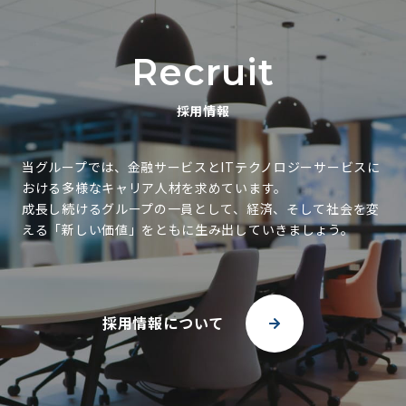
R
e
c
r
u
i
t
採
用
情
報
当グループでは、金融サービスとITテクノロジーサービスに
おける多様なキャリア人材を求めています。
成長し続けるグループの一員として、経済、そして社会を変
える「新しい価値」をともに生み出していきましょう。
採用情報について