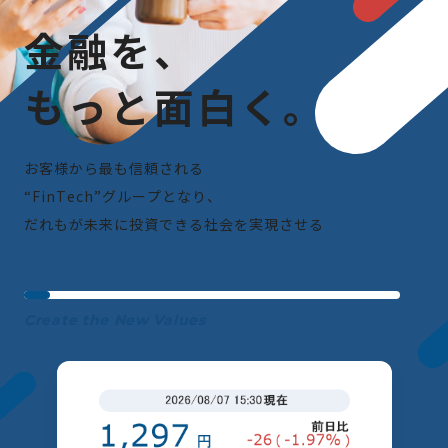
金
融
を
、
も
っ
と
面
白
く
。
お
客
様
か
ら
最
も
信
頼
さ
れ
る
“
F
i
n
T
e
c
h
”
グ
ル
ー
プ
と
な
り
、
だ
れ
も
が
未
来
に
投
資
で
き
る
社
会
を
実
現
さ
せ
る
Create the New Values