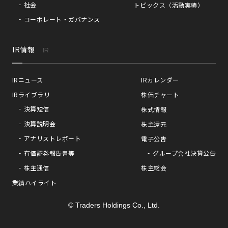
社会
トピックス（活動実績）
コーポレート・ガバナンス
IR情報
IR
IRニュース
IRカレンダー
IRライブラリ
株価チャート
決算短信
株式情報
決算説明会
株主還元
アナリストレポート
電子公告
有価証券報告書等
グループ会社決算公告
株主通信
株主総会
業績ハイライト
© Traders Holdings Co., Ltd.