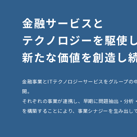
金
融
サ
ー
ビ
ス
と
テ
ク
ノ
ロ
ジ
ー
を
駆
使
新
た
な
価
値
を
創
造
し
金融事業とITテクノロジーサービスをグループの
開。
それぞれの事業が連携し、早期に問題抽出・分析
を構築することにより、事業シナジーを生み出し