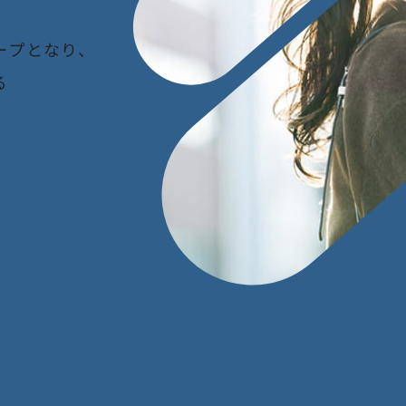
ー
プ
と
な
り
、
る