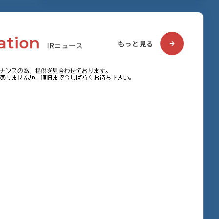
a
t
i
o
n
もっと見る
I
R
ニ
ュ
ー
ス