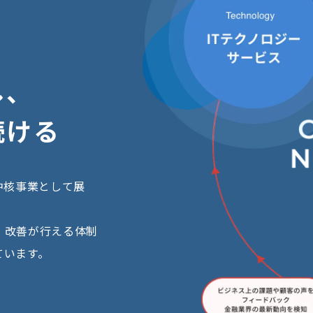
し
、
続
け
る
中核事業として展
・改善が行える体制
ています。