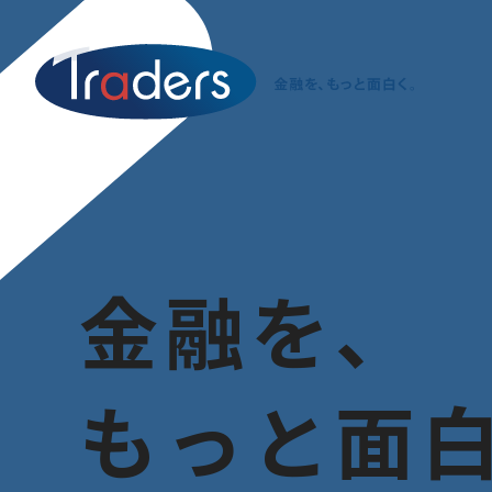
金
融
を
、
も
っ
と
面