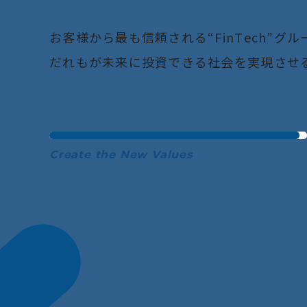
お
客
様
か
ら
最
も
信
頼
さ
れ
る
“
F
i
n
T
e
c
h
”
グ
ル
だ
れ
も
が
未
来
に
投
資
で
き
る
社
会
を
実
現
さ
せ
Create the New Values