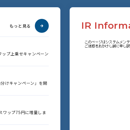
I
R
I
n
f
o
r
m
もっと見る
ワップ上乗せキャンペーン
円山分けキャンペーン」を開
のスワップ75円に増量しま