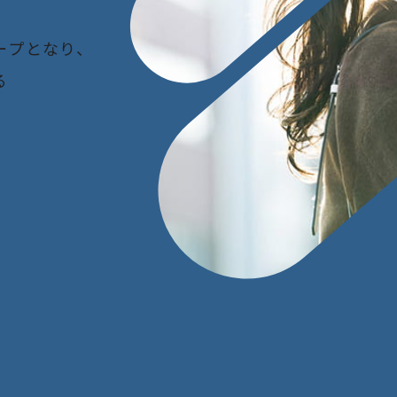
ー
プ
と
な
り
、
る