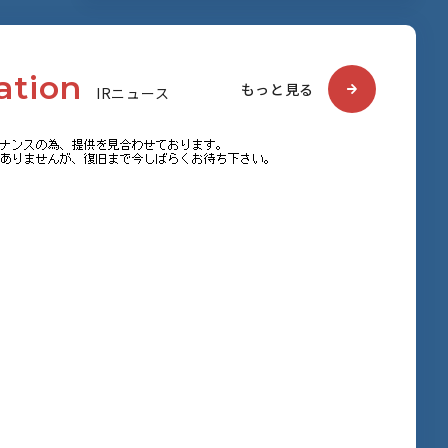
a
t
i
o
n
もっと見る
I
R
ニ
ュ
ー
ス