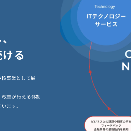
し
、
続
け
る
中核事業として展
・改善が行える体制
ています。