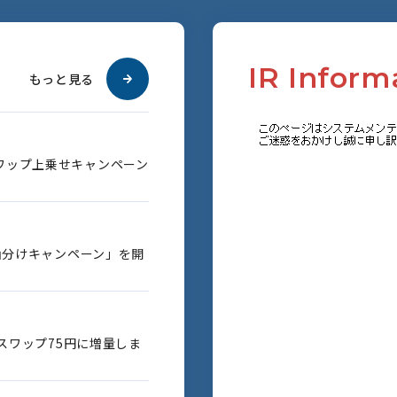
I
R
I
n
f
o
r
m
もっと見る
ワップ上乗せキャンペーン
円山分けキャンペーン」を開
のスワップ75円に増量しま