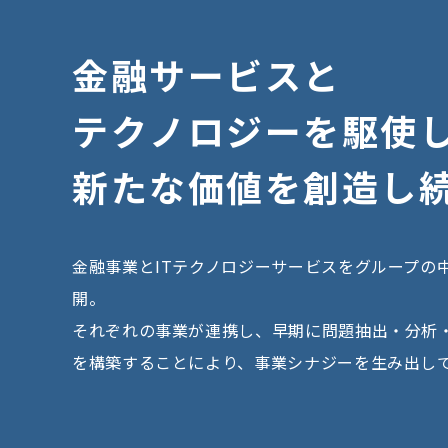
金
融
サ
ー
ビ
ス
と
テ
ク
ノ
ロ
ジ
ー
を
駆
使
新
た
な
価
値
を
創
造
し
金融事業とITテクノロジーサービスをグループの
開。
それぞれの事業が連携し、早期に問題抽出・分析
を構築することにより、事業シナジーを生み出し