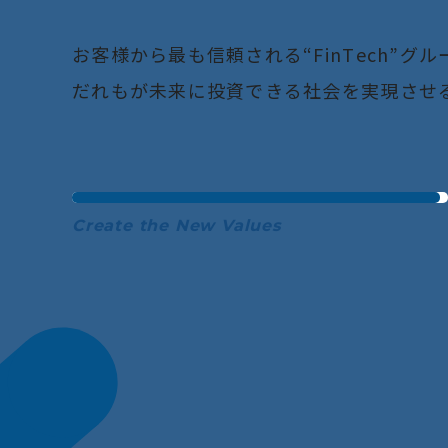
お
客
様
か
ら
最
も
信
頼
さ
れ
る
“
F
i
n
T
e
c
h
”
グ
ル
だ
れ
も
が
未
来
に
投
資
で
き
る
社
会
を
実
現
さ
せ
Create the New Values