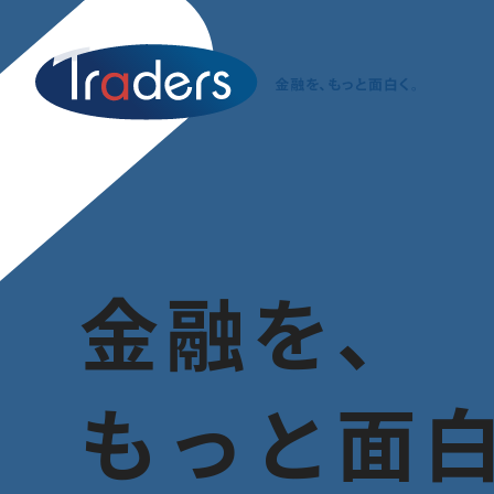
金
融
を
、
も
っ
と
面