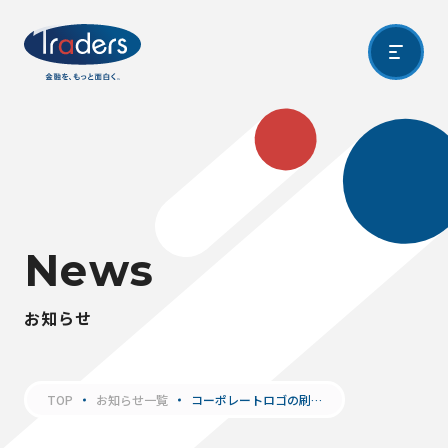
N
e
w
s
お
知
ら
せ
TOP
お知らせ一覧
コーポレートロゴの刷…