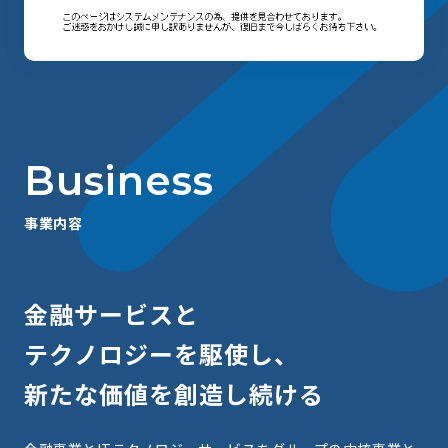
B
u
s
i
n
e
s
s
事
業
内
容
金
融
サ
ー
ビ
ス
と
テ
ク
ノ
ロ
ジ
ー
を
駆
使
し
、
新
た
な
価
値
を
創
造
し
続
け
る