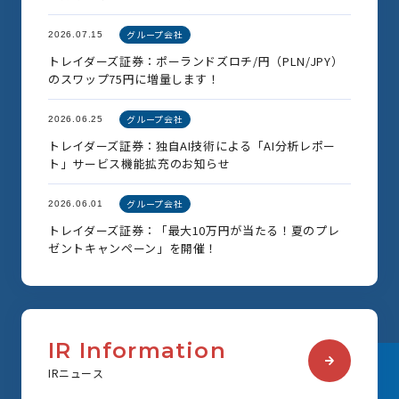
グループ会社
2026.07.15
トレイダーズ証券：ポーランドズロチ/円（PLN/JPY）
のスワップ75円に増量します！
グループ会社
2026.06.25
トレイダーズ証券：独自AI技術による「AI分析レポー
ト」サービス機能拡充のお知らせ
グループ会社
2026.06.01
トレイダーズ証券：「最大10万円が当たる！夏のプレ
ゼントキャンペーン」を開催！
I
R
I
n
f
o
r
m
a
t
i
o
n
I
R
ニ
ュ
ー
ス