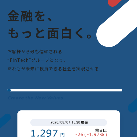
金
融
を
、
も
っ
と
面
白
く
。
お
客
様
か
ら
最
も
信
頼
さ
れ
る
“
F
i
n
T
e
c
h
”
グ
ル
ー
プ
と
な
り
、
だ
れ
も
が
未
来
に
投
資
で
き
る
社
会
を
実
現
さ
せ
る
Create the New Values