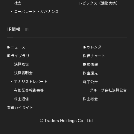
社会
トピックス（活動実績）
コーポレート・ガバナンス
IR情報
IR
IRニュース
IRカレンダー
IRライブラリ
株価チャート
決算短信
株式情報
決算説明会
株主還元
アナリストレポート
電子公告
有価証券報告書等
グループ会社決算公告
株主通信
株主総会
業績ハイライト
© Traders Holdings Co., Ltd.