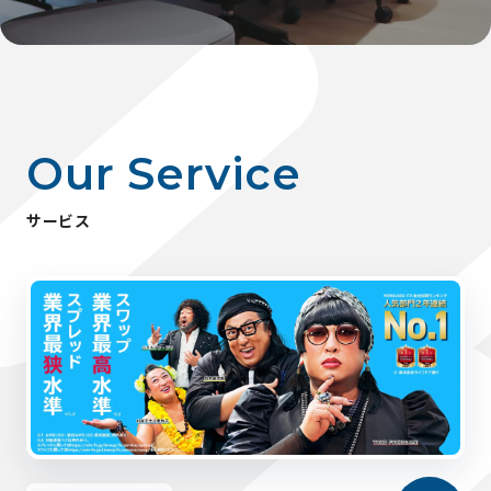
O
u
r
S
e
r
v
i
c
e
サ
ー
ビ
ス