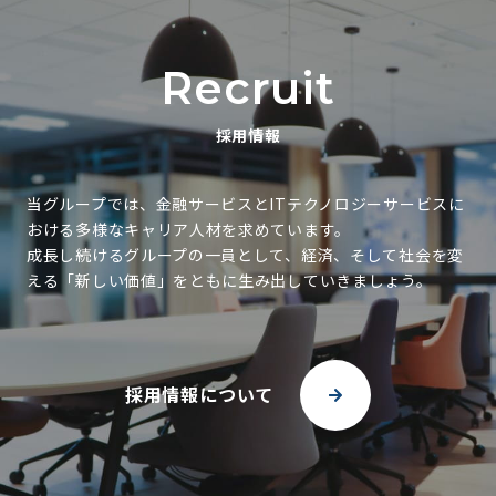
R
e
c
r
u
i
t
採
用
情
報
当グループでは、金融サービスとITテクノロジーサービスに
おける多様なキャリア人材を求めています。
成長し続けるグループの一員として、経済、そして社会を変
える「新しい価値」をともに生み出していきましょう。
採用情報について