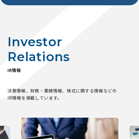
I
n
v
e
s
t
o
r
R
e
l
a
t
i
o
n
s
I
R
情
報
決算情報、財務・業績情報、株式に関する情報などの
IR情報を掲載しています。